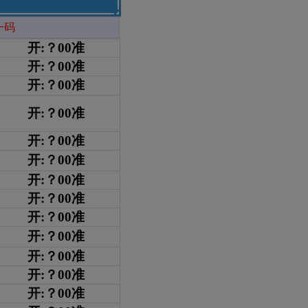
一码
开:？00准
开:？00准
开:？00准
开:？00准
开:？00准
开:？00准
开:？00准
开:？00准
开:？00准
开:？00准
开:？00准
开:？00准
开:？00准