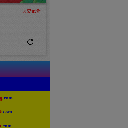
g
.com
k
.com
t
.com