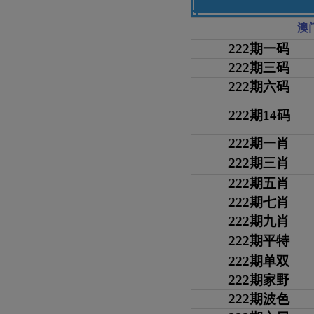
澳
222期一码
222期三码
222期六码
222期14码
222期一肖
222期三肖
222期五肖
222期七肖
222期九肖
222期平特
222期单双
222期家野
222期波色