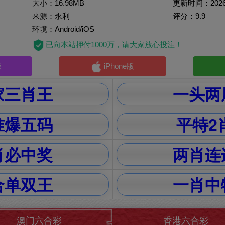
大小：16.98MB
更新时间：2026.
来源：永利
评分：9.9
环境：Android/iOS
已向本站押付1000万，请大家放心投注！
版
iPhone版
家三肖王
一头两
准爆五码
平特2
肖必中奖
两肖连
合单双王
一肖中
澳门六合彩
香港六合彩