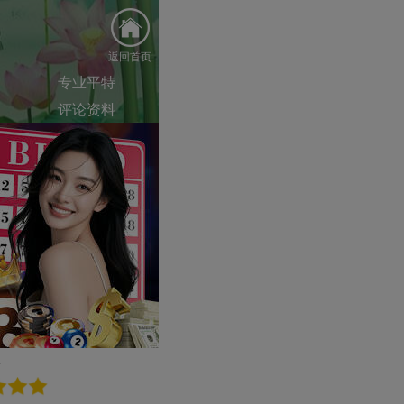
返回首页
专业平特
评论资料
件