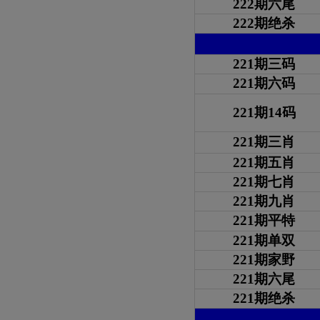
222期
六尾
222期绝杀
221期三码
221期六码
221期14码
221期三肖
221期五肖
221期七肖
221期九肖
221期平特
221期单双
221期家野
221期
六尾
221期绝杀