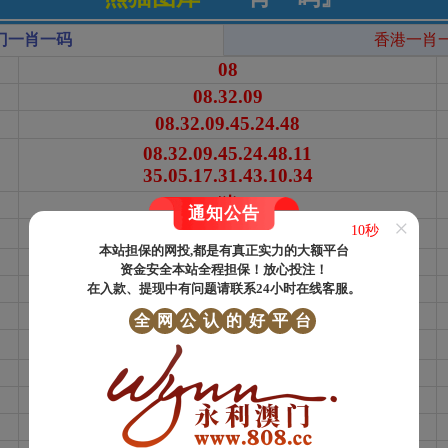
门一肖一码
香港一肖
08
08.32.09
08.32.09.45.24.48
08.32.09.45.24.48.11
35.05.17.31.43.10.34
猪
通知公告
×
猪狗羊
8秒
本站担保的网投,都是有真正实力的大额平台
猪狗羊猴虎
资金安全本站全程担保！放心投注！
猪狗羊猴虎鼠鸡
在入款、提现中有问题请联系24小时在线客服。
猪狗羊猴虎鼠鸡马牛
全
网
公
认
的
好
平
台
虎虎虎
单数+猪牛
家禽+猴鼠
红波+蓝波