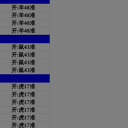
开:羊48准
开:羊48准
开:羊48准
开:羊48准
开:鼠43准
开:鼠43准
开:鼠43准
开:鼠43准
开:虎17准
开:虎17准
开:虎17准
开:虎17准
开:虎17准
开:虎17准