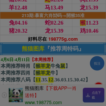
羊12.48
马13.49
龙15.39
213期:暴富六肖⑿码→開猴35准
兔04.16
蛇02.26
猴
11.23
猪20.32
龙15.39
鸡10.46
好料尽在
198775g.com
熊猫图库
『推荐周特码』
4月6日-4月11日
【本周推荐】
投注
本周推荐特肖【
猴羊龙
牛兔
鼠
】
本周推荐四肖【
猴
羊
龙
牛】
本周推荐八码【
11
.35.
12
.36.03.15.30.42】
本周推荐平特【
鸡鸡鸡
】
刷新
熊猫图库
【下载APP一肖
本周推荐平码【
39
.36.07.
15
.48.02】
点击下
送特】
X
载
周一开：
特
鼠43
√
，中平特？，
中平码
15
www.198775.com
周二开：
特
猴11
√
，中平特
鸡
，
中平码00