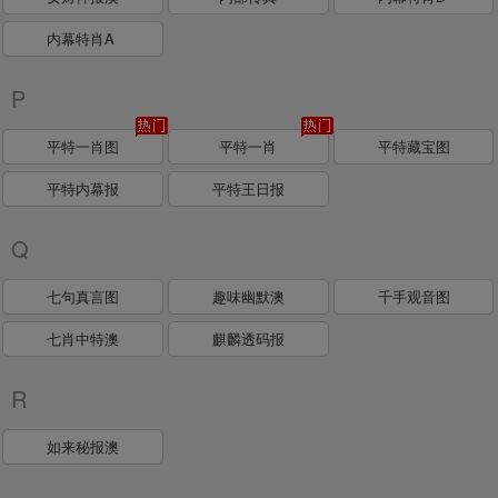
内幕特肖A
P
平特一肖图
平特一肖
平特藏宝图
平特内幕报
平特王日报
Q
七句真言图
趣味幽默澳
千手观音图
七肖中特澳
麒麟透码报
R
如来秘报澳