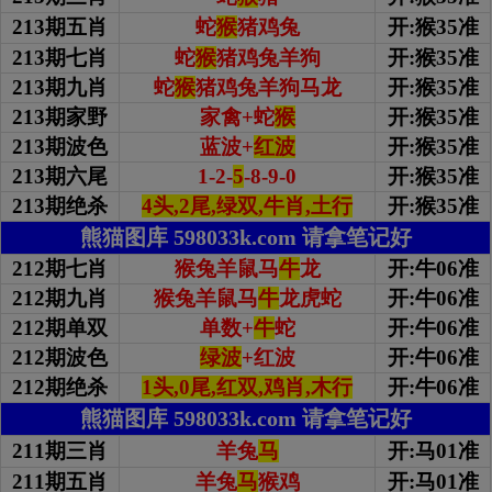
213期五肖
蛇
猴
猪鸡兔
开:猴35准
213期七肖
蛇
猴
猪鸡兔羊狗
开:猴35准
213期九肖
蛇
猴
猪鸡兔羊狗马龙
开:猴35准
213期家野
家禽+蛇
猴
开:猴35准
213期波色
蓝波+
红波
开:猴35准
213期
六尾
1-2-
5
-8-9-0
开:猴35准
213期绝杀
4头,2尾,绿双,牛肖,土行
开:猴35准
熊猫图库 598033k.com 请拿笔记好
212期七肖
猴兔羊鼠马
牛
龙
开:牛06准
212期九肖
猴兔羊鼠马
牛
龙虎蛇
开:牛06准
212期单双
单数+
牛
蛇
开:牛06准
212期波色
绿波
+红波
开:牛06准
212期绝杀
1头,0尾,红双,鸡肖,木行
开:牛06准
熊猫图库 598033k.com 请拿笔记好
211期三肖
羊兔
马
开:马01准
211期五肖
羊兔
马
猴鸡
开:马01准