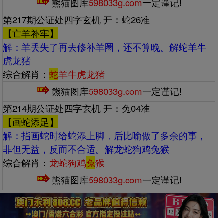
熊猫图库
598033g.com
一定谨记!
第217期公证处四字玄机 开：蛇26准
【亡羊补牢】
解：‌‌羊丢失了再去修补羊圈，还不算晚。解蛇羊牛
虎龙猪
综合解肖：
蛇
羊牛虎龙猪
熊猫图库
598033g.com
一定谨记!
第214期公证处四字玄机 开：兔04准
【画蛇添足】
解：‌‌指画蛇时给蛇添上脚，后比喻做了多余的事，
非但无益，反而不合适。解龙蛇狗鸡兔猴
综合解肖：
龙蛇狗鸡
兔
猴
熊猫图库
598033g.com
一定谨记!