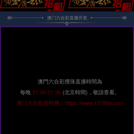
澳门六合彩直播开奖
澳門六合彩攪珠直播時間為
每晚
21:30-21:36
(北京時間)，敬請查看。
澳门六合彩资料网：https://www.137884.com