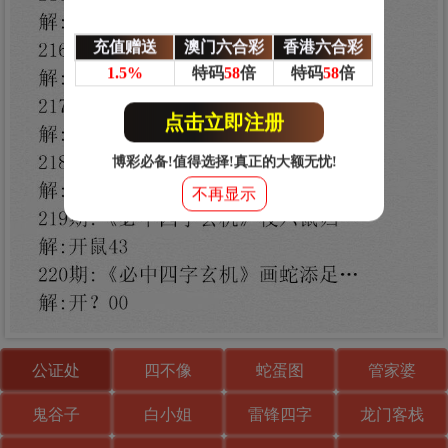
充值赠送
澳门六合彩
香港六合彩
1.5%
特码
58
倍
特码
58
倍
点击立即注册
博彩必备!值得选择!真正的大额无忧!
不再显示
公证处
四不像
蛇蛋图
管家婆
鬼谷子
白小姐
雷锋四字
龙门客栈