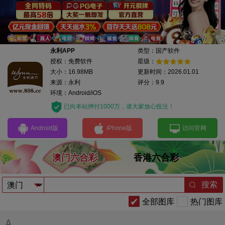
永利APP
类型：国产软件
授权：免费软件
星级：
大小：16.98MB
更新时间：2026.01.01
来源：永利
评分：9.9
环境：Android/iOS
已向本站押付1000万，请大家放心投注！
Android版
iPhone版
访问官网
澳门六合彩
香港六合彩
搜索
全部图库
热门图库
A