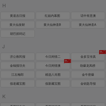
H
黄道吉日报
红姐内幕图
话中有意澳
黄大仙发财
黄大仙神圣B
黄大仙神圣A
胡巴抓码记
J
济公救民报
今日闲情二
金多宝传真
金钱报功夫
今日闲情澳
劲爆龙凤榜
江左梅郎
精选八肖图
金牛密爆
假老藏宝图
假新藏宝图
金钥匙导报
K