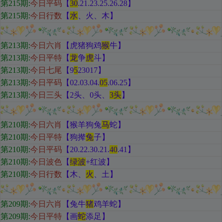
第215期:
今日平码
【
30
.21.23.25.26.28
】
第215期:
今日行数
【
水
、火、木
】
第213期
:
今日六肖
【虎猪狗鸡
猴
牛
】
第213期:
今日平特
【
龙
争
虎
斗
】
第213期:
今日七尾
【9
5
23017
】
第213期:
今日平码
【
02.03.04.
05
.06.25
】
第213期:
今日三头
【
2头、0头、
3头
】
第210期
:
今日六肖
【猴羊狗兔
马
蛇
】
第210期:
今日平特
【狗撵
兔
子
】
第210期:
今日平码
【
20.22.30.21.
40
.41
】
第210期:
今日波色
【
绿
波
+红波
】
第210期:
今日行数
【木
、
火
、土
】
第209期
:
今日六肖
【兔牛
猪
鸡羊蛇
】
第209期:
今日平特
【画
蛇
添足
】