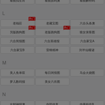
看图找生肖
看图抓码澳
看图解特码
L
老钱莊
老藏宝图
六合头条澳
另版跑狗图
老版跑狗图
狼女侠客图
六合简报图
六合英雄报
六合家宝A
六合家宝B
雷锋精神
刘半仙哑谜
M
美人鱼单双
每日闲情图
马会火烧图
梦儿数码报
美女六肖图
N
女财神报澳
内部传真
内幕特肖B