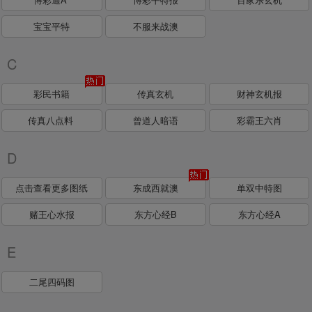
宝宝平特
不服来战澳
C
彩民书籍
传真玄机
财神玄机报
传真八点料
曾道人暗语
彩霸王六肖
D
点击查看更多图纸
东成西就澳
单双中特图
赌王心水报
东方心经B
东方心经A
E
二尾四码图