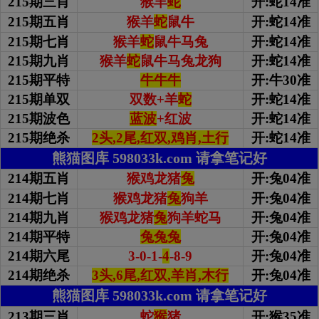
215期三肖
猴羊
蛇
开:蛇14准
215期五肖
猴羊
蛇
鼠牛
开:蛇14准
215期七肖
猴羊
蛇
鼠牛马兔
开:蛇14准
215期九肖
猴羊
蛇
鼠牛马兔龙狗
开:蛇14准
215期平特
牛牛牛
开:牛30准
215期单双
双数+羊
蛇
开:蛇14准
215期波色
蓝波
+红波
开:蛇14准
215期绝杀
2头,2尾,红双,鸡肖,土行
开:蛇14准
熊猫图库 598033k.com 请拿笔记好
214期五肖
猴鸡龙猪
兔
开:兔04准
214期七肖
猴鸡龙猪
兔
狗羊
开:兔04准
214期九肖
猴鸡龙猪
兔
狗羊蛇马
开:兔04准
214期平特
兔兔兔
开:兔04准
214期
六尾
3-0-1-
4
-8-9
开:兔04准
214期绝杀
3头,6尾,红双,羊肖,木行
开:兔04准
熊猫图库 598033k.com 请拿笔记好
213期三肖
蛇
猴
猪
开:猴35准